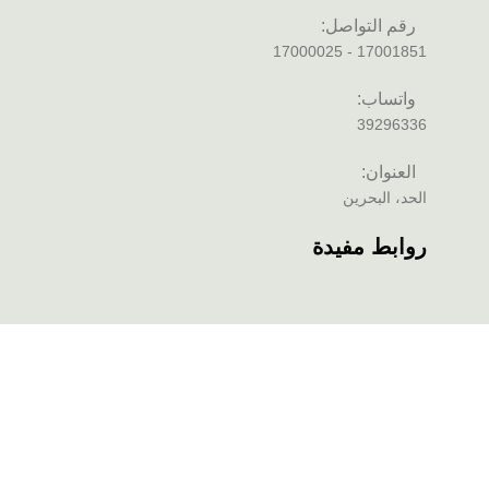
رقم التواصل:
17001851 - 17000025
واتساب:
39296336
العنوان:
الحد، البحرين
روابط مفيدة
سياسة الخصوصية
الشروط والأحكام
سياسة الاسترجاع والاسترداد