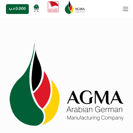
0
0.000
د.ب